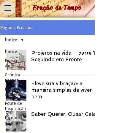
Fração de Tempo
Páginas Escritas
Índice:
Índice:
Projetos na vida – parte 1:
Seguindo em Frente
Poesia
Autoral
Crônica
Poética
Eleve sua vibração: a
Reflexão
maneira simples de viver
Subjetiva
bem
Fonte de
Inspiração
Saber Querer, Ousar Calar
Incentivo
à Leitura