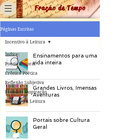
Fração de Tempo
Páginas Escritas
Incentivo à Leitura
Índice:
Ensinamentos para uma
vida inteira
Poesia Autoral
Crônica Poética
Reflexão Subjetiva
Grandes Livros, Imensas
Fonte de Inspiração
Aventuras
Incentivo à Leitura
Portais sobre Cultura
Geral