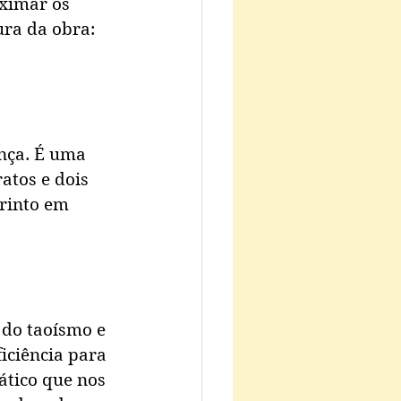
oximar os 
ura da obra: 
nça. É uma 
atos e dois 
rinto em 
do taoísmo e 
iciência para 
ático que nos 