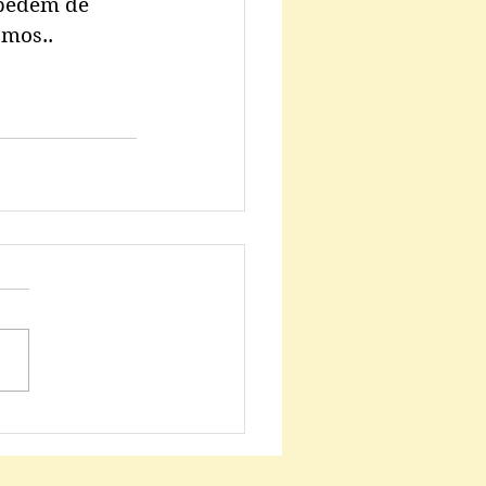
pedem de 
smos..