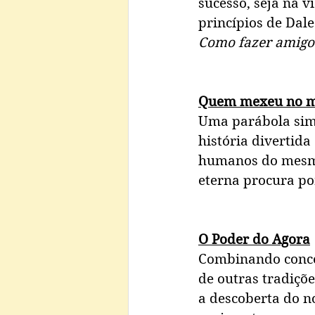
sucesso, seja na v
princípios de Dale
Como fazer amigos 
Quem mexeu no m
Uma parábola sim
história divertida
humanos do mesmo
eterna procura por
O Poder do Agora
Combinando concei
de outras tradiçõe
a descoberta do no