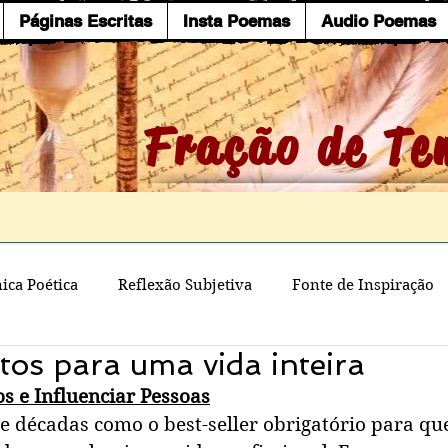
Páginas Escritas
Insta Poemas
Audio Poemas
Fração de Te
ica Poética
Reflexão Subjetiva
Fonte de Inspiração
os para uma vida inteira
 e Influenciar Pessoas
décadas como o best-seller obrigatório para qu