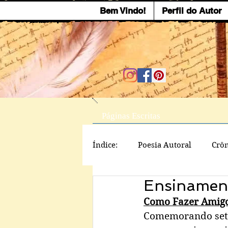
Bem Vindo!
Perfil do Autor
Páginas Escritas
Índice:
Poesia Autoral
Crôn
Ensinament
Como Fazer Amigos
Comemorando sete 