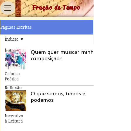
Fração de Tempo
Páginas Escritas
Índice:
Índice:
Quem quer musicar minha
composição?
Poesia
Autoral
Crônica
Poética
Reflexão
Subjetiva
O que somos, temos e
podemos
Fonte de
Inspiração
Incentivo
à Leitura