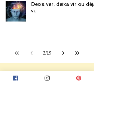
Deixa ver, deixa vir ou déjà
vu
2
/
19
Receba notificações de novas postagens
Enviar
© 2021 - Fração de Tempo
Loja Virtual: Rua Quararibeia, 300 Vila Isa - São Paulo/SP