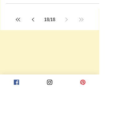
18
/
18
Receba notificações de novas postagens
Enviar
© 2021 - Fração de Tempo
Loja Virtual: Rua Quararibeia, 300 Vila Isa - São Paulo/SP