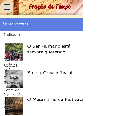
Fração de Tempo
Páginas Escritas
Índice:
Índice:
O Ser Humano está
sempre querendo
Poesia
Autoral
Crônica
Poética
Sorria, Creia e Reaja!
Reflexão
Subjetiva
Fonte de
Inspiração
O Mecanismo da Motivação
Incentivo
à Leitura