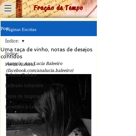
Fração de Tempo
Post
Páginas Escritas
Índice:
Uma taça de vinho, notas de desejos
Índice:
contidos
Autoria: Ana Lucia Baleeiro 
Poesia Autoral
(facebook.com/analucia.baleeiro)
Crônica Poética
Reflexão Subjetiva
Fonte de Inspiração
Incentivo à Leitura