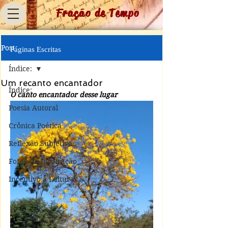
Fração de Tempo
Post
Páginas Escritas
Índice:
Um recanto encantador
Índice:
O canto encantador desse lugar
Poesia Autoral
Crônica Poética
Reflexão Subjetiva
Fonte de Inspiração
Incentivo à Leitura