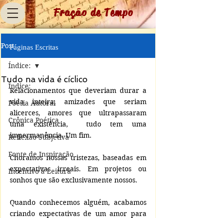
Fração de Tempo
Post
Páginas Escritas
Índice:
Tudo na vida é cíclico
Índice:
Relacionamentos que deveriam durar a 
vida inteira, amizades que seriam 
Poesia Autoral
alicerces, amores que ultrapassaram 
Crônica Poética
uma existência,  tudo tem uma 
impermanência. Um fim.
Reflexão Subjetiva
Fonte de Inspiração
Choramos nossas tristezas, baseadas em 
expectativas irreais. Em projetos ou 
Incentivo à Leitura
sonhos que são exclusivamente nossos.
Quando conhecemos alguém, acabamos 
criando expectativas de um amor para 