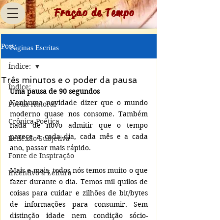
Fração de Tempo
Post
Páginas Escritas
Índice:
Três minutos e o poder da pausa
Índice:
Uma pausa de 90 segundos
Nenhuma novidade dizer que o mundo 
Poesia Autoral
moderno quase nos consome. Também 
Crônica Poética
nada de novo admitir que o tempo 
parece a cada dia, cada mês e a cada 
Reflexão Subjetiva
ano, passar mais rápido.
Fonte de Inspiração
Mais e mais, todos nós temos muito o que 
Incentivo à Leitura
fazer durante o dia. Temos mil quilos de 
coisas para cuidar e zilhões de bit/bytes 
de informações para consumir. Sem 
distinção idade nem condição sócio-