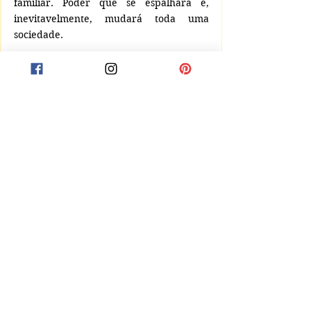
familiar. Poder que se espalhará e, 
inevitavelmente, mudará toda uma 
sociedade.
Todo poder que se origina por três 
minutos de pausa. Vamos experimentar!
(Inspirado em BK Jayanti - "The power of 
pause"
)
Crônica Poética
Comentários
Escreva um comentário