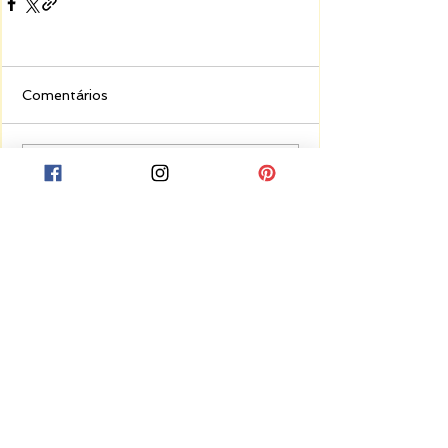
Comentários
Escreva um comentário
Receba notificações de novas postagens
Enviar