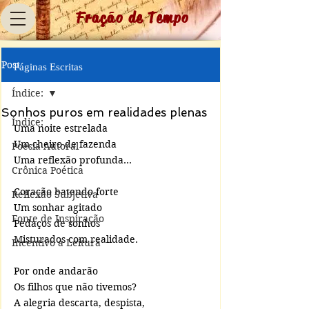
Fração de Tempo
Post
Páginas Escritas
Índice:
Sonhos puros em realidades plenas
Índice:
Uma noite estrelada
Um cheiro de fazenda
Poesia Autoral
Uma reflexão profunda...
Crônica Poética
Coração batendo forte
Reflexão Subjetiva
Um sonhar agitado
Fonte de Inspiração
Pedaços de sonhos
Misturados com realidade.
Incentivo à Leitura
Por onde andarão
Os filhos que não tivemos?
A alegria descarta, despista,