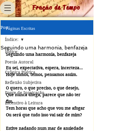
Fração de Tempo
Post
Páginas Escritas
Índice:
Seguindo uma harmonia, benfazeja
Índice:
Seguindo uma harmonia, benfazeja
Poesia Autoral
Eu sei, expectativa, espera, incerteza...
Crônica Poética
Hoje somos, temos, pensamos assim.
Reflexão Subjetiva
O quero, o que preciso, o que desejo, 
Fonte de Inspiração
Que nunca chega, parece que não ter 
fim.
Incentivo à Leitura
Tem horas que acho que vou me afogar
Ou será que tudo isso vai sair de mim?
Estive nadando num mar de ansiedade