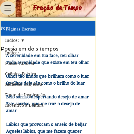
Fração de Tempo
Post
Páginas Escritas
Índice:
Poesia em dois tempos
Índice:
A serenidade em tua face, teu olhar
Toda serenidade que existe em teu olhar
Poesia Autoral
Crônica Poética
Olhos tão lindos que brilham como o luar
Os olhos dela são como o brilho do luar
Reflexão Subjetiva
Fonte de Inspiração
Belo sorriso despertando desejo de amar
Este sorriso, que me traz o desejo de 
Incentivo à Leitura
amar
Lábios que provocam o anseio de beijar
Aqueles lábios, que me fazem querer 