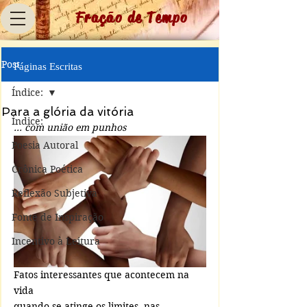
Fração de Tempo
Post
Páginas Escritas
Índice:
Para a glória da vitória
Índice:
... com união em punhos
Poesia Autoral
Crônica Poética
Reflexão Subjetiva
Fonte de Inspiração
Incentivo à Leitura
Fatos interessantes que acontecem na 
vida 
quando se atinge os limites, nas 