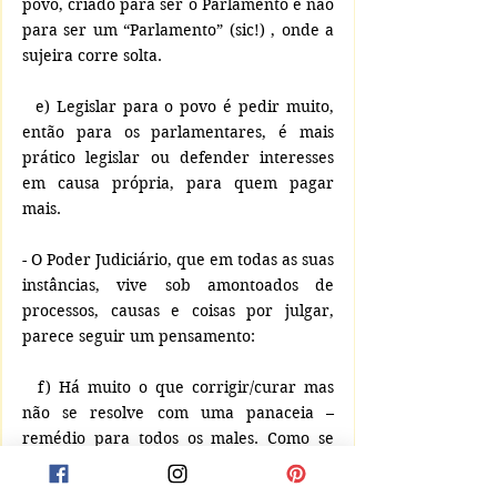
povo, criado para ser o Parlamento e não 
para ser um “Parlamento” (sic!) , onde a 
sujeira corre solta.
  e) Legislar para o povo é pedir muito, 
então para os parlamentares, é mais 
prático legislar ou defender interesses 
em causa própria, para quem pagar 
mais.
- O Poder Judiciário, que em todas as suas 
instâncias, vive sob amontoados de 
processos, causas e coisas por julgar, 
parece seguir um pensamento:
  f) Há muito o que corrigir/curar mas 
não se resolve com uma panaceia – 
remédio para todos os males. Como se 
diz no jargão da saúde pública, é virose, 
surto, epidemia, endemia, sei lá, quase 