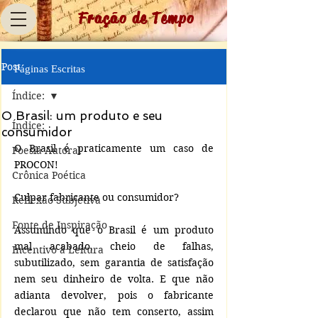
Fração de Tempo
Post
Páginas Escritas
Índice:
O Brasil: um produto e seu
Índice:
consumidor
O Brasil é praticamente um caso de 
Poesia Autoral
PROCON!
Crônica Poética
Culpar fabricante ou consumidor?
Reflexão Subjetiva
Fonte de Inspiração
Assumindo que o Brasil é um produto 
mal acabado, cheio de falhas, 
Incentivo à Leitura
subutilizado, sem garantia de satisfação 
nem seu dinheiro de volta. E que não 
adianta devolver, pois o fabricante 
declarou que não tem conserto, assim 