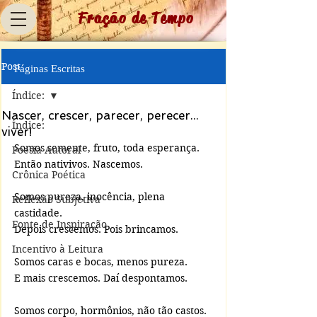
Fração de Tempo
Post
Páginas Escritas
Índice:
Nascer, crescer, parecer, perecer...
Índice:
viver!
Somos semente, fruto, toda esperança.
Poesia Autoral
Então nativivos. Nascemos.
Crônica Poética
Somos pureza, inocência, plena 
Reflexão Subjetiva
castidade.
Fonte de Inspiração
Depois crescemos. Pois brincamos.
Incentivo à Leitura
Somos caras e bocas, menos pureza.
E mais crescemos. Daí despontamos.
Somos corpo, hormônios, não tão castos.