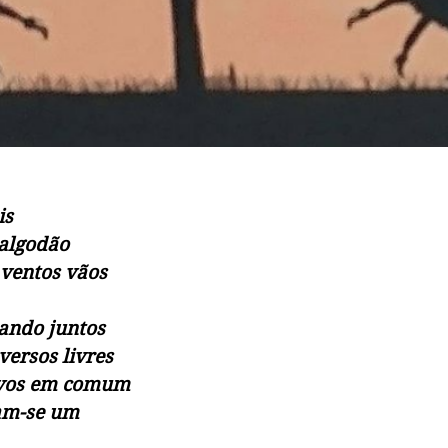
is
 algodão
 ventos vãos
sando juntos
versos livres
lvos em comum
am-se um