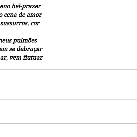
leno bel-prazer
to cena de amor
 sussurros, cor
 meus pulmões
vem se debruçar
 ar, vem flutuar