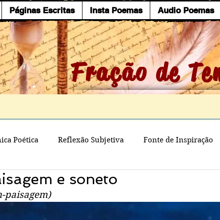
Páginas Escritas
Insta Poemas
Audio Poemas
Fração de Te
ica Poética
Reflexão Subjetiva
Fonte de Inspiração
isagem e soneto
m-paisagem)