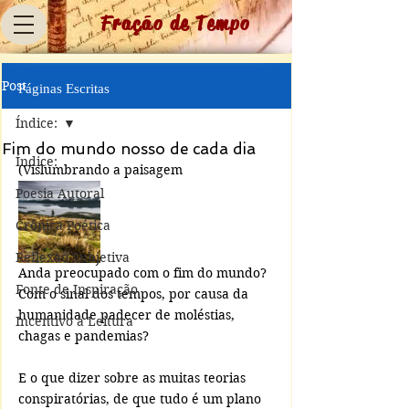
Fração de Tempo
Post
Páginas Escritas
Índice:
Fim do mundo nosso de cada dia
Índice:
(Vislumbrando a paisagem 
Poesia Autoral
Crônica Poética
Reflexão Subjetiva
Anda preocupado com o fim do mundo? 
Fonte de Inspiração
Com o sinal dos tempos, por causa da 
humanidade padecer de moléstias, 
Incentivo à Leitura
chagas e pandemias? 
E o que dizer sobre as muitas teorias 
conspiratórias, de que tudo é um plano 