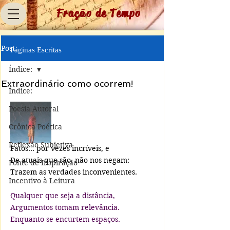
Fração de Tempo
Post
Páginas Escritas
Índice:
Extraordinário como ocorrem!
Índice:
Poesia Autoral
Crônica Poética
Reflexão Subjetiva
Fatos... por vezes incríveis, e
De atuais que são, não nos negam:
Fonte de Inspiração
Trazem as verdades inconvenientes.
Incentivo à Leitura
Qualquer que seja a distância,
Argumentos tomam relevância.
Enquanto se encurtem espaços.