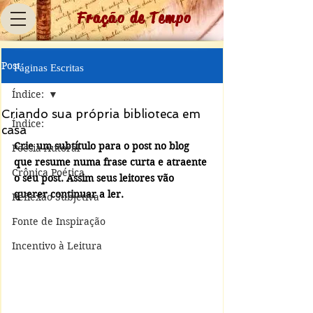
Fração de Tempo
Post
Páginas Escritas
Índice:
Criando sua própria biblioteca em
Índice:
casa
Crie um subtítulo para o post no blog 
Poesia Autoral
que resume numa frase curta e atraente 
Crônica Poética
o seu post. Assim seus leitores vão 
querer continuar a ler.
Reflexão Subjetiva
Fonte de Inspiração
Incentivo à Leitura