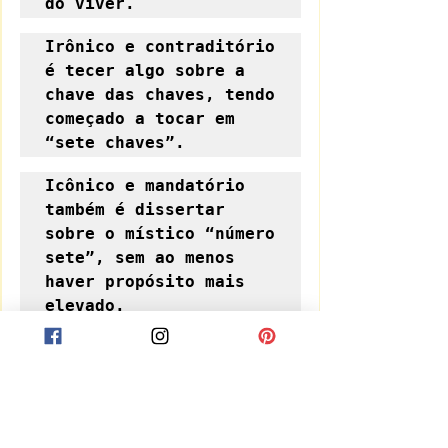
do viver.
Irônico e contraditório 
é tecer algo sobre a 
chave das chaves, tendo 
começado a tocar em 
“sete chaves”.
Icônico e mandatório 
também é dissertar 
sobre o místico “número 
sete”, sem ao menos 
haver propósito mais 
elevado.
Propósito mais elevado, 
talvez, apenas um: a 
imortalidade, cuja 
fórmula está guardada 
sim, a sete chaves.