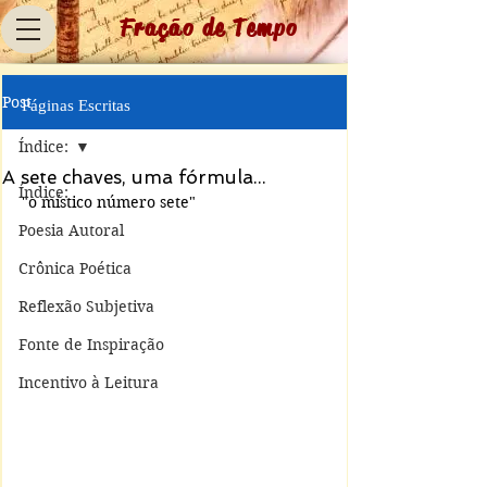
Fração de Tempo
Post
Páginas Escritas
Índice:
A sete chaves, uma fórmula...
Índice:
"o místico número sete"
Poesia Autoral
Crônica Poética
Reflexão Subjetiva
Fonte de Inspiração
Incentivo à Leitura