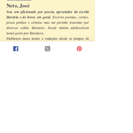
Neto, José
Sou um aficionado por poesia, apreciador da escrita
literária e de livros em geral.
Escrevo poemas, contos,
prosa poética e crônica mas me permito transitar por
diversos estilos literários. Desde minha adolescência
tomei gosto por literatura.
Publicava meus textos e redações desde os tempos de
jornalzinho da escola, utilizando sempre a escrita para
expressar novas ideias. Ainda no período acadêmico,
também mantinha o hábito de participar de publicações
expressando meus pontos de vista, independente da
finalidade proposta.
Será um prazer ter sua agradável companhia,
vivendo versos, contando histórias...
Compre o seu agora!
Faça o pedido direto pelo e-mail:
fracaodetempo.com@gmail.com
ou entrando na Loja Virtual.
Acesso à Loja Virtual