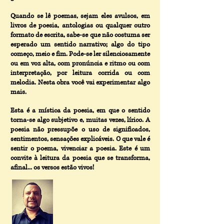
Quando se lê poemas, sejam eles avulsos, em
livros de poesia, antologias ou qualquer outro
formato de escrita, sabe-se que não costuma ser
esperado um sentido narrativo; algo do tipo
começo, meio e fim. Pode-se ler silenciosamente
ou em voz alta, com pronúncia e ritmo ou com
interpretação, por leitura corrida ou com
melodia. Nesta obra você vai experimentar algo
mais.
E
sta é a mística da poesia, em que o sentido
torna-se algo subjetivo e, muitas vezes, lírico. A
p
oesia não pressupõe o uso de significados,
sentimentos, sensações explicáveis. O que vale é
sentir o poema, vivenciar a poesia. Este é u
m
convite à leitura da poesia que se transforma,
a
final... os versos estão vivos!