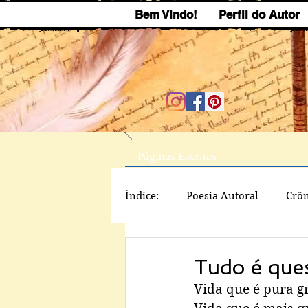
Bem Vindo!
Perfil do Autor
Páginas Escritas
Índice:
Poesia Autoral
Crôn
Tudo é ques
Vida que é pura g