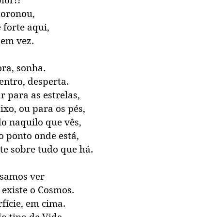
pior!? 
moronou,
 forte aqui, 
tem vez. 
ra, sonha. 
ntro, desperta.
 para as estrelas, 
xo, ou para os pés, 
do naquilo que vês,
o ponto onde está,
te sobre tudo que há. 
samos ver
existe o Cosmos.
fície, em cima. 