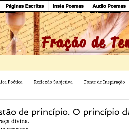
Páginas Escritas
Insta Poemas
Audio Poemas
Fração de Te
ica Poética
Reflexão Subjetiva
Fonte de Inspiração
tão de princípio. O princípio d
raça divina.