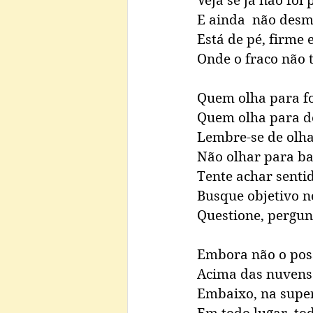
Veja se já não foi 
E ainda  não des
Está de pé, firme e
Onde o fraco não 
Quem olha para fo
Quem olha para de
Lembre-se de olhar
Não olhar para bai
Tente achar senti
Busque objetivo n
Questione, pergun
Embora não o pos
Acima das nuvens 
Embaixo, na super