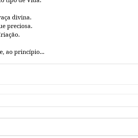
o tipo de Vida.
raça divina.
ue preciosa.
Criação.
, ao princípio...