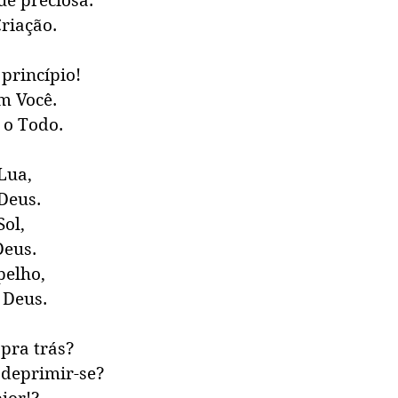
ue preciosa.
Criação.
princípio!
m Você.
 o Todo.
Lua, 
Deus.
ol, 
Deus.
pelho, 
 Deus.
 pra trás?
 deprimir-se? 