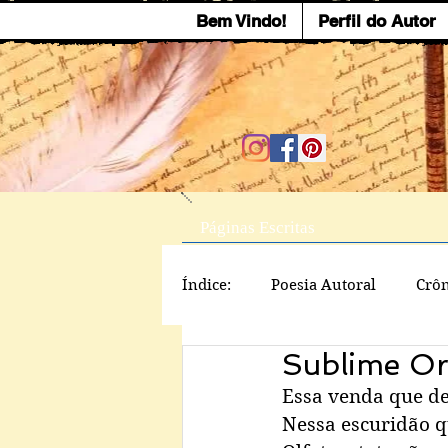
Bem Vindo!
Perfil do Autor
Páginas Escritas
Índice:
Poesia Autoral
Crôn
Sublime Or
Essa venda que dei
Nessa escuridão q