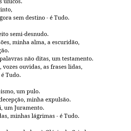
s únicos.
into, 
ora sem destino - é Tudo.
eito semi-desnudo.
sões, minha alma, a escuridão, 
ção.
 palavras não ditas, um testamento.
vozes ouvidas, as frases lidas, 
 é Tudo.
ismo, um pulo.
ecepção, minha expulsão.
, um Juramento. 
as, minhas lágrimas - é Tudo.