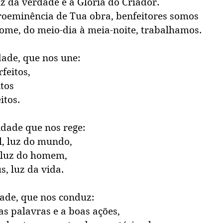
uz da verdade e à Glória do Criador.
roeminência de Tua obra, benfeitores somos
me, do meio-dia à meia-noite, trabalhamos.
dade, que nos une:
rfeitos,
tos 
tos. 
ndade que nos rege:
l, luz do mundo,
 luz do homem,
, luz da vida.  
dade, que nos conduz:
s palavras e a boas ações, 