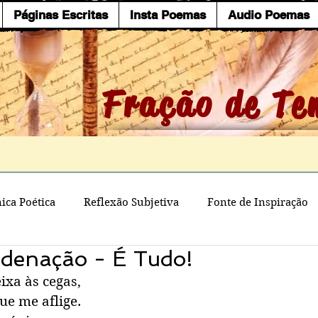
Páginas Escritas
Insta Poemas
Audio Poemas
Fração de Te
ica Poética
Reflexão Subjetiva
Fonte de Inspiração
denação - É Tudo!
xa às cegas, 
ue me aflige.