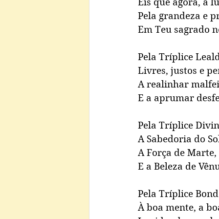
Eis que agora, à l
Pela grandeza e p
Em Teu sagrado no
Pela Tríplice Leal
Livres, justos e pe
A realinhar malfei
E a aprumar desfei
Pela Tríplice Divi
A Sabedoria do So
A Força de Marte,
E a Beleza de Vênus
Pela Tríplice Bon
À boa mente, a boa