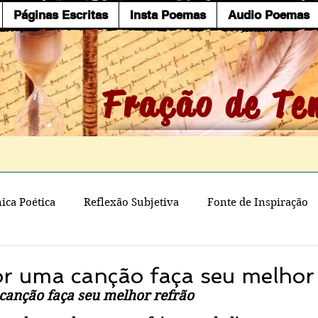
Páginas Escritas
Insta Poemas
Audio Poemas
Fração de Te
ica Poética
Reflexão Subjetiva
Fonte de Inspiração
or uma canção faça seu melhor
 canção faça seu melhor refrão