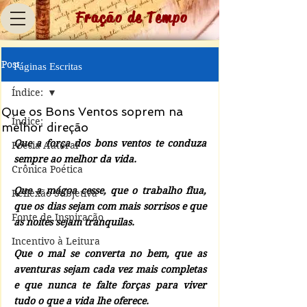
Fração de Tempo
Post
Páginas Escritas
Índice:
Que os Bons Ventos soprem na
Índice:
melhor direção
Que a força dos bons ventos te conduza 
Poesia Autoral
sempre ao melhor da vida.
Crônica Poética
Que a mágoa cesse, que o trabalho flua, 
Reflexão Subjetiva
que os dias sejam com mais sorrisos e que 
Fonte de Inspiração
as noites sejam tranquilas.
Incentivo à Leitura
Que o mal se converta no bem, que as 
aventuras sejam cada vez mais completas 
e que nunca te falte forças para viver 
tudo o que a vida lhe oferece.