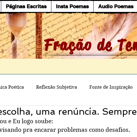
Páginas Escritas
Insta Poemas
Audio Poemas
Fração de Te
ica Poética
Reflexão Subjetiva
Fonte de Inspiração
escolha, uma renúncia. Sempre
u e Eu logo soube:
visando pra encarar problemas como desafios.