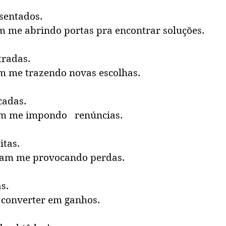
esentados.
m me abrindo portas pra encontrar soluções.
tradas.
m me trazendo novas escolhas.
cadas.
m me impondo   renúncias.
itas.
ram me provocando perdas.
s.
 converter em ganhos.