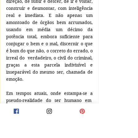
direção, de subir e descer, de ir e voltar, 
construir e desmontar, com inteligência 
real e imediata. E não apenas um 
amontoado de órgãos bem arrumados, 
usando em média um décimo da 
potência total, embora suficiente para 
conjugar o bem e o mal, discernir o que 
é bom do que não, o correto do errado, o 
irreal do  verdadeiro, o civil do criminal, 
graças a esta parcela indivisível e 
inseparável do mesmo ser, chamada de 
emoção.
Em tempos atuais, onde estampa-se a 
pseudo-realidade do ser humano em  
vitrines de rede social, onde espanta-se 
com a capacidade das pessoas de se 
deslumbrar com coisas fúteis e de se 
fragilizar por motivos úteis, a frase do 
início do texto poderia ser reeditada 