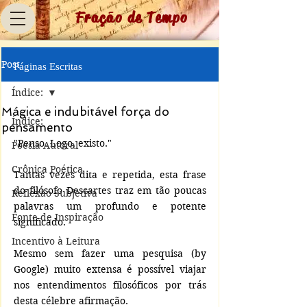
Fração de Tempo
Post
Páginas Escritas
Índice:
Mágica e indubitável força do
Índice:
pensamento
"Penso. Logo, existo." 
Poesia Autoral
Crônica Poética
Tantas vezes dita e repetida, esta frase 
do filósofo Descartes traz em tão poucas 
Reflexão Subjetiva
palavras um profundo e potente 
Fonte de Inspiração
significado.
Incentivo à Leitura
Mesmo sem fazer uma pesquisa (by 
Google) muito extensa é possível viajar 
nos entendimentos filosóficos por trás 
desta célebre afirmação.