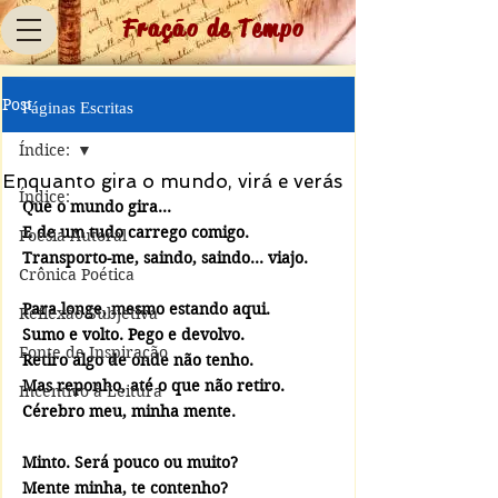
Fração de Tempo
Post
Páginas Escritas
Índice:
Enquanto gira o mundo, virá e verás
Índice:
Que o mundo gira...
E de um tudo carrego comigo.
Poesia Autoral
Transporto-me, saindo, saindo... viajo.
Crônica Poética
Para longe, mesmo estando aqui.
Reflexão Subjetiva
Sumo e volto. Pego e devolvo.
Fonte de Inspiração
Retiro algo de onde não tenho.
Mas reponho, até o que não retiro.
Incentivo à Leitura
Cérebro meu, minha mente.
Minto. Será pouco ou muito?
Mente minha, te contenho?