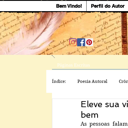
Bem Vindo!
Perfil do Autor
Páginas Escritas
Índice:
Poesia Autoral
Crôn
Eleve sua v
bem
As pessoas falam