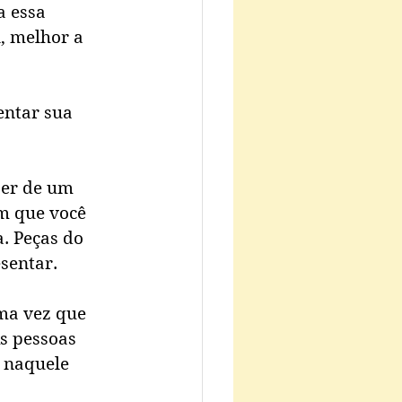
a essa 
, melhor a 
entar sua 
ser de um 
em que você 
a. Peças do 
sentar.
ma vez que 
s pessoas 
 naquele 