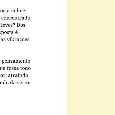
e a vida é 
e concentrado 
 leves? Dos 
sposta é 
as vibrações 
da pensamento 
ma fossa todo 
or, atraindo 
udo dá certo.