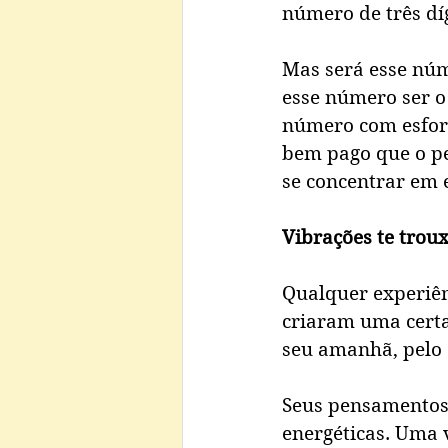
número de três díg
Mas será esse núme
esse número ser o
número com esforç
bem pago que o pe
se concentrar em 
Vibrações te trou
Qualquer experiên
criaram uma certa 
seu amanhã, pelo 
Seus pensamentos s
energéticas. Uma 