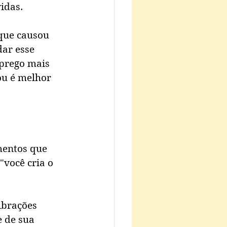
idas. 
 que causou 
ar esse 
prego mais 
ou é melhor 
mentos que 
"você cria o 
ibrações 
 de sua 