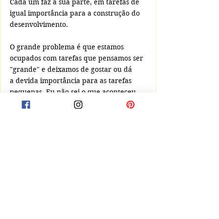
Cada um faz a sua parte, em tarefas de 
igual importância para a construção do 
desenvolvimento.
O grande problema é que estamos 
ocupados com tarefas que pensamos ser 
"grande" e deixamos de gostar ou dá 
a devida importância para as tarefas 
pequenas. Eu não sei o que aconteceu 
com o ser humano. A tecnologia deveria 
nos liberar as atividades braçais e nos 
dá mais tempo para trabalhar com a 
cabeça. Parece que gostamos muito 
da sombra e água fresca. E é preciso se 
viajar muito, por que isso virou uma 
doença contagiosa. 
Poesia Autoral