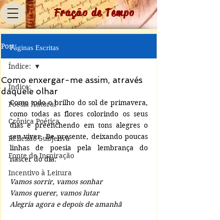
Fração de Tempo
Post
Páginas Escritas
Índice:
Como enxergar-me assim, através
Índice:
daquele olhar
Como todo o brilho do sol de primavera, 
Poesia Autoral
como todas as flores colorindo os seus 
Crônica Poética
dias e preenchendo em tons alegres o 
seu viver. De presente, deixando poucas 
Reflexão Subjetiva
linhas de poesia pela lembrança do 
Fonte de Inspiração
nascer do dia:
Incentivo à Leitura
Vamos sorrir, vamos sonhar
Vamos querer, vamos lutar
Alegria agora e depois de amanhã