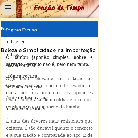
Fração de Tempo
Post
Páginas Escritas
Índice:
Beleza e Simplicidade na Imperfeição
Índice:
O Bambu japonês: simples, nobre e 
sagrado. Perfeito não é, belo nem tanto. 
Poesia Autoral
Crônica Poética
Algo bem relevante em relação ao 
bambu: apesar e não muito levado em 
Reflexão Subjetiva
conta por nós ocidentais, os japoneses 
Fonte de Inspiração
levam muito a sério o cultivo e a cultura 
(ensinamentos) em torno do bambu. 
Incentivo à Leitura
É uma das árvores mais resistentes que 
existem. É tão durável quanto o concreto 
e a sua tração é comparada ao aço. E de 