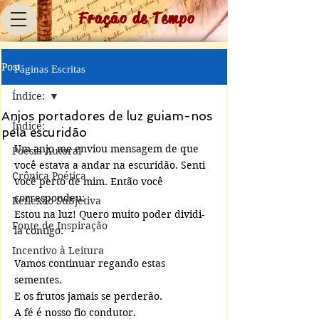
Fração de Tempo
Post
Páginas Escritas
Índice:
Anjos portadores de luz guiam-nos
Índice:
pela escuridão
Um anjo me enviou mensagem de que 
Poesia Autoral
você estava a andar na escuridão. Senti 
Crônica Poética
você perto de mim. Então você 
correspondeu: 
Reflexão Subjetiva
Estou na luz! Quero muito poder dividi-
Fonte de Inspiração
la contigo.
Incentivo à Leitura
Vamos continuar regando estas 
sementes.
E os frutos jamais se perderão. 
A fé é nosso fio condutor.