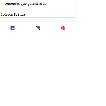
sementes que germinarão.
Crônica Poética
Comentários
Escreva um comentário
Receba notificações de novas postagens