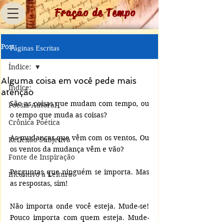
Fração de Tempo
Post
Páginas Escritas
Índice:
Alguma coisa em você pede mais
Índice:
atenção
São as coisas que mudam com tempo, ou 
Poesia Autoral
o tempo que muda as coisas?
Crônica Poética
As mudanças que vêm com os ventos, Ou 
Reflexão Subjetiva
os ventos da mudança vêm e vão?
Fonte de Inspiração
Perguntas que ninguém se importa. Mas 
Incentivo à Leitura
as respostas, sim!
Não importa onde você esteja. Mude-se! 
Pouco importa com quem esteja. Mude-