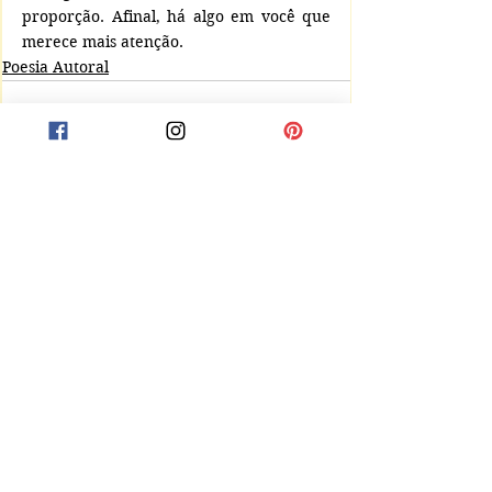
proporção. Afinal, há algo em você que 
merece mais atenção.
Poesia Autoral
Comentários
Escreva um comentário
Receba notificações de novas postagens